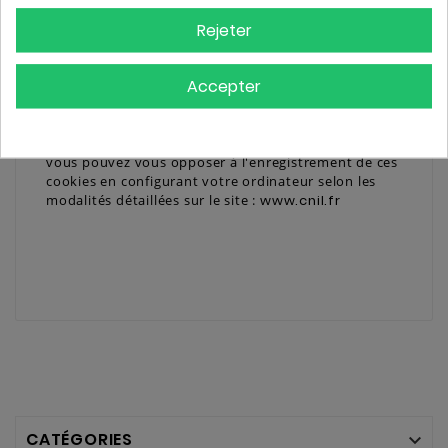
COOKIES
Rejeter
Ce site utilise des cookies qui sont des fichiers
stockés sur votre ordinateur permettant une facilité
d'accès aux services proposés. En aucun cas, les
Accepter
cookies de ce site ne pourront servir à collecter des
données personnelles sans votre accord exprès. Ces
informations ne seront pas transmises en dehors du
site www.chezgustav.com. Nous vous informons que
vous pouvez vous opposer à l'enregistrement de ces
cookies en configurant votre ordinateur selon les
modalités détaillées sur le site :
www.cnil.fr
CATÉGORIES
