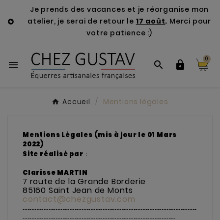
Je prends des vacances et je réorganise mon
atelier, je serai de retour le
17 août
.
Merci pour

votre patience :)
0



Accueil
Mentions légales
Mentions Légales (mis à jour le 01 Mars
2022)
Site réalisé par
:
Clarisse MARTIN
7 route de la Grande Borderie
85160 Saint Jean de Monts
contact@chezgustav.com
--------------------------------------------------------------------------
-----------------------------------------------------------------