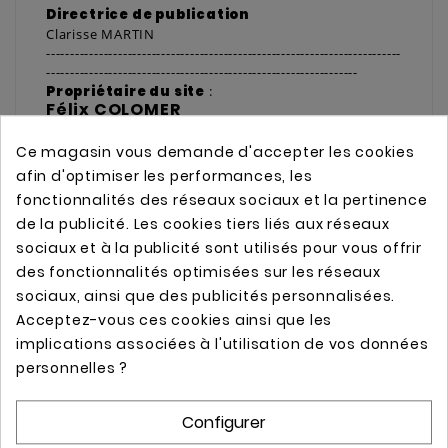
Directrice de publication
Clarisse MARTIN
--------------------------------------------------------------------------
-----------------------------------------------------------------
Propriétaire du site
:
Félix COLOMER
7 route de la Grande Borderie
85160 Saint Jean de Monts
Ce magasin vous demande d'accepter les cookies
France
afin d'optimiser les performances, les
Code APE
: 3299Z
fonctionnalités des réseaux sociaux et la pertinence
SIREN
: 488 315 425
de la publicité. Les cookies tiers liés aux réseaux
--------------------------------------------------------------------------
-----------------------------------------------------------------
sociaux et à la publicité sont utilisés pour vous offrir
Site hébergé par
:
des fonctionnalités optimisées sur les réseaux
OVH
sociaux, ainsi que des publicités personnalisées.
SAS au capital de 10 069 020 €
Acceptez-vous ces cookies ainsi que les
RCS Lille Métropole 424 761 419 00045
Code APE 2620Z
implications associées à l'utilisation de vos données
N° TVA : FR 22 424 761 419
personnelles ?
Siège social : 2 rue Kellermann - 59100 Roubaix
- France
Configurer