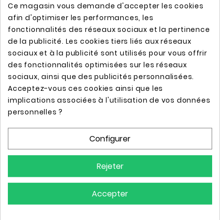
Ce magasin vous demande d'accepter les cookies
afin d'optimiser les performances, les
fonctionnalités des réseaux sociaux et la pertinence


de la publicité. Les cookies tiers liés aux réseaux
sociaux et à la publicité sont utilisés pour vous offrir
ÉQUERRE POUR
ÉQUERRE POUR
ÉTAGÈRE MURALE AVEC
ÉTAGÈRE MURALE DE 15
des fonctionnalités optimisées sur les réseaux
PATINE NOIRE (GRIS
CM (EN ACIER BRUT)
sociaux, ainsi que des publicités personnalisées.
ANTHRACITE). POUR
Ref: M3-150
TABLETTES DE 15, 20
Acceptez-vous ces cookies ainsi que les
OU 25 CM
14,99 €
implications associées à l'utilisation de vos données
Ref: M3-N
personnelles ?
19,99 €
Configurer
Rejeter
Accepter