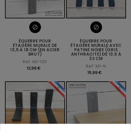


ÉQUERRE POUR
ÉQUERRE POUR
ÉTAGÈRE MURALE DE
ÉTAGÈRE MURALE AVEC
13,5 À 18 CM (EN ACIER
PATINE NOIRE (GRIS
BRUT)
ANTHRACITE) DE 13,5 À
32 CM
Ref: M1-130
Ref: M1-N
12,99 €
15,99 €